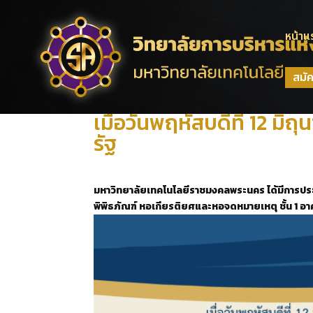
หน้าแ
สมั
เมื่อวันพฤหัสบดีที่ 12 มิ
รัฐ
มหาวิทยาลัยเทคโนโลยีราชมงคลพระนคร
ได้มีการป
พิพิธภัณฑ์ หอเกียรติยศและหอจดหมายเหตุ
ชั้น 1 